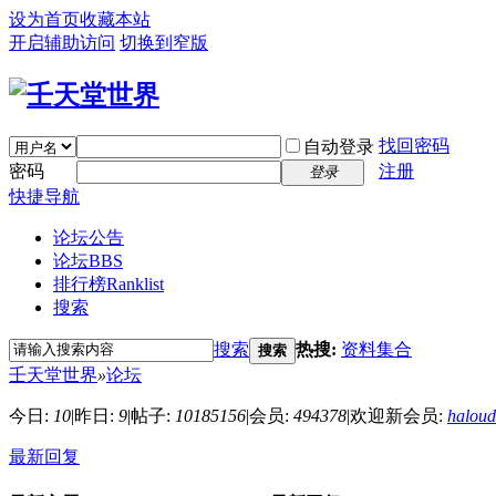
设为首页
收藏本站
开启辅助访问
切换到窄版
找回密码
自动登录
密码
注册
登录
快捷导航
论坛公告
论坛
BBS
排行榜
Ranklist
搜索
搜索
热搜:
资料集合
搜索
壬天堂世界
»
论坛
今日:
10
|
昨日:
9
|
帖子:
10185156
|
会员:
494378
|
欢迎新会员:
haloud
最新回复