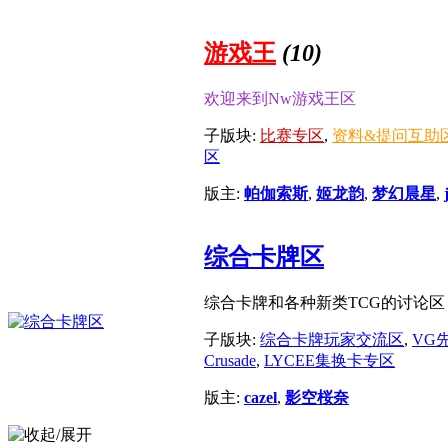
游戏王
(10)
欢迎来到Nw游戏王区
子版块:
比赛专区
,
资料&提问互助
区
版主:
帕伽索斯
,
姬龙韵
,
梦幻晨星
,
综合卡牌区
综合卡牌和各种新类TCG的讨论
子版块:
综合卡牌玩家交流区
,
VG
Crusade
,
LYCEE集换卡专区
版主:
cazel
,
影空桜奈