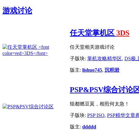
游戏讨论
任天堂掌机区
3DS
任天堂相关游戏讨论
子版块:
掌机攻略精华区
,
DS极
版主:
lishuo745
,
沉积岩
PSP&PSV综合讨论
组都燃豆萁，相煎何太急！
子版块:
PSP ISO
,
PSP精华文章
版主:
ddddd