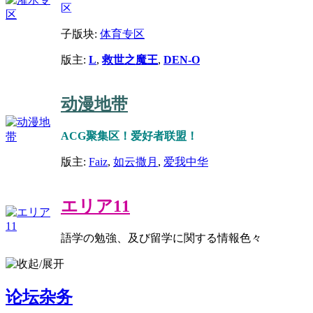
区
子版块:
体育专区
版主:
L
,
救世之魔王
,
DEN-O
动漫地带
ACG聚集区！爱好者联盟！
版主:
Faiz
,
如云撒月
,
爱我中华
エリア11
語学の勉強、及び留学に関する情報色々
论坛杂务