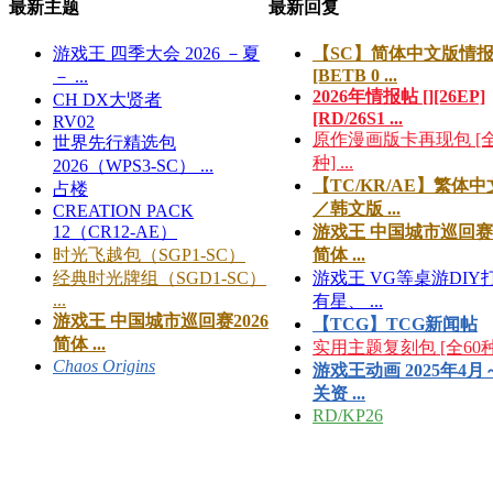
最新主题
最新回复
游戏王 四季大会 2026 －夏
【SC】简体中文版情
[BETB 0 ...
－ ...
2026年情报帖 [][26EP]
CH DX大贤者
[RD/26S1 ...
RV02
原作漫画版卡再现包 [全
世界先行精选包
种] ...
2026（WPS3-SC） ...
【TC/KR/AE】繁体
占楼
／韩文版 ...
CREATION PACK
12（CR12-AE）
游戏王 中国城市巡回赛2
时光飞越包（SGP1-SC）
简体 ...
经典时光牌组（SGD1-SC）
游戏王 VG等桌游DIY
...
有星、 ...
游戏王 中国城市巡回赛2026
【TCG】TCG新闻帖
简体 ...
实用主题复刻包 [全60种] 
Chaos Origins
游戏王动画 2025年4月
关资 ...
RD/KP26