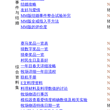
事
结婚攻略
N
件
友好与爱情
与
MM版结婚事件整合试验补完
N
结
MM版全戒指入手方法
婚
MM版的评价度
赛马奖品一览表
N
猜数字奖品一览
N
猜拳奖品一览
N
村民生日及喜好
N
一年目春天详细攻略
N
综
牧场详细一年目流程
N
合
资
联机手册
N
料
E文料理资料
N
集
料理材料及料理数值的讨论
N
牧场物语行事历
N
模拟器查看爱情度精确数值及相关实验
N
牧场物语特殊日期一览