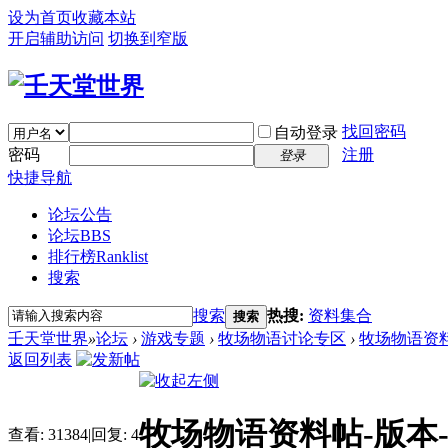
设为首页
收藏本站
开启辅助访问
切换到窄版
找回密码
自动登录
密码
注册
登录
快捷导航
论坛公告
论坛
BBS
排行榜
Ranklist
搜索
搜索
热搜:
资料集合
搜索
壬天堂世界
»
论坛
›
游戏专题
›
牧场物语讨论专区
›
牧场物语资料帖
返回列表
牧场物语资料帖-版本-[
查看:
31384
|
回复:
4