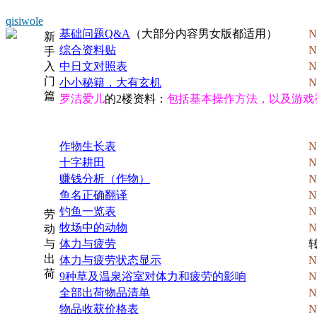
qisiwole
基础问题Q&A
（大部分内容男女版都适用）
N
新
综合资料贴
N
手
入
中日文对照表
N
门
小小秘籍，大有玄机
N
篇
罗洁爱儿
的2楼资料：
包括基本操作方法，以及游戏
作物生长表
N
十字耕田
N
赚钱分析（作物）
N
鱼名正确翻译
N
钓鱼一览表
N
劳
牧场中的动物
N
动
与
体力与疲劳
转
出
体力与疲劳状态显示
N
荷
9种草及温泉浴室对体力和疲劳的影响
N
全部出荷物品清单
N
物品收获价格表
N