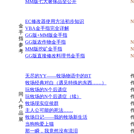
MM版七大奢侈品全公开
N
EC修改器使用方法初步知识
金
VBA金手指完全详解
手
GG版+MM版金手指
指
GG版农作物金手指
N
参
MM版挖矿金手指
N
考
GG版直接修改料理书金手指
N
无尽的YY——牧场物语
中的BT
牧场经典对白（遇见特殊的东西……）
玩牧场的N个后遗症
同
玩牧场的N个后遗症（续）
人
牧场现实症侯群
作
主人公可能的死法……
品
牧场日记——我的牧场新生活
展
当狗狗爱上猫
那一瞬，我竟然没有流泪