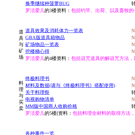
换季继续种菠萝BUG
转
罗洁爱儿
的3楼资料：
包括钓竿、出荷、以及畜牧的
道具效果及消耗体力一览表
N
道
GBA版道具箱物品
N
具
与
矿场物品一览表
N
矿
挖楼梯心得
N
场
罗洁爱儿
的4楼资料：
包括诅咒道具的解诅咒方法，
终极料理书
N
料
材料及数据(请与《终极料理书》搭配使用)
N
理
关于料理祭
与
电视购物清单
N
买
MM版中国商人收购价格
卖
罗洁爱儿
的5楼[资料：
包括料理全材料的取得方法
各种事件一览
N