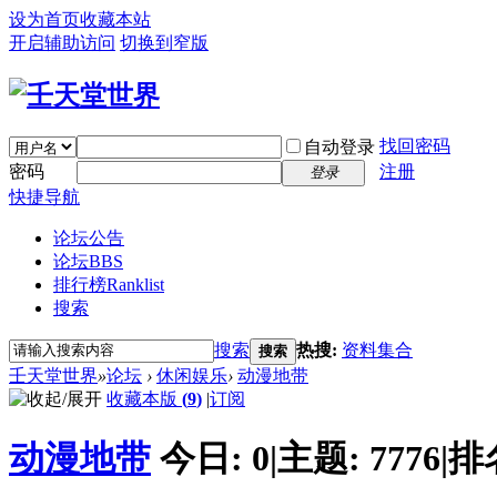
设为首页
收藏本站
开启辅助访问
切换到窄版
找回密码
自动登录
密码
注册
登录
快捷导航
论坛公告
论坛
BBS
排行榜
Ranklist
搜索
搜索
热搜:
资料集合
搜索
壬天堂世界
»
论坛
›
休闲娱乐
›
动漫地带
收藏本版
(
9
)
|
订阅
动漫地带
今日:
0
|
主题:
7776
|
排