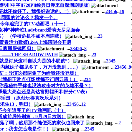
的黎明][中字][720P][经典日漫来自深渊剧场版]
的要就还你好了。我很好说话的。”）
...
2
3
4
5
6
..
19
年同盟的讨论么？我发一个。
今年追完了的TV动画吧（十一）
女神”神降临Ladybeard爱萌无尽见面会
TS） （学校危机不如本周连载）
...
2
3
】青春活力歌姬LiSA上海演唱会开启
4日腹黑眼镜回归）
...
2
3
4
5
6
..
8
—THE SHADOW PATH
...
2
3
特么就是讨厌这种自以为是的小屁孩”）
...
2
3
4
5
架内藏武器内藏妹子都见多了，万万没想到……）
...
2
3
4
5
6
..
9
艾：导演这都两集了为啥我还没登场）
S （我想正常点打场牌都不行啊导演！）
...
2
3
4
你是秘箭手你也没法攻击对方的英雄不是？）
今季最大亮点还是高达富野福田和部分CV表）
乐园 （原创玩得真欢乐系列）
荒野求生13，狗日）
...
2
3
4
5
6
..
12
下今年追完了的TV动画吧（十）
二期被斩成前后特别篇，9月29日放送）
坠落了啊，然后那个随便死的家伙也回来了
...
2
nior：我去怎么老是你！）
...
2
3
4
5