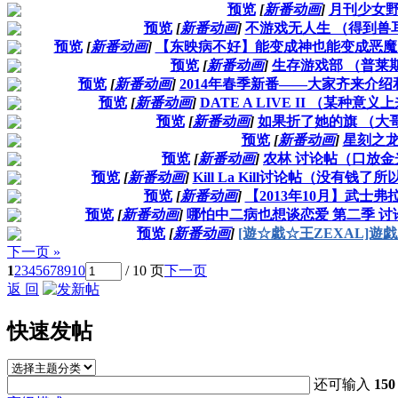
预览
[
新番动画
]
月刊少女野
预览
[
新番动画
]
不游戏无人生 （得到兽
预览
[
新番动画
]
【东映病不好】能变成神也能变成恶魔
预览
[
新番动画
]
生存游戏部 （普莱
预览
[
新番动画
]
2014年春季新番——大家齐来介
预览
[
新番动画
]
DATE A LIVE II （某种
预览
[
新番动画
]
如果折了她的旗 （大
预览
[
新番动画
]
星刻之龙
预览
[
新番动画
]
农林 讨论帖（口放
预览
[
新番动画
]
Kill La Kill讨论帖（没有
预览
[
新番动画
]
【2013年10月】武
预览
[
新番动画
]
哪怕中二病也想谈恋爱 第二季 
预览
[
新番动画
]
[遊☆戱☆王ZEXAL]
下一页 »
1
2
3
4
5
6
7
8
9
10
/ 10 页
下一页
返 回
快速发帖
还可输入
150