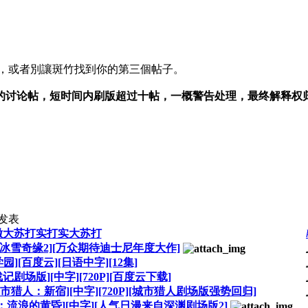
J，或者別讓斑竹找到你的第三個帖子。
的讨论帖，短时间内刷版超过十帖，一概警告处理，最终解释权
发表
撒大苏打实打实大苏打
下载][冰雪奇缘2][万众期待迪士尼年度大作]
园][百度云][日语中字][12集]
战记剧场版][中字][720P][百度云下载]
][城市猎人：新宿][中字][720P][城市猎人剧场版强势回归]
自深渊：流浪的黄昏][中字][人气日漫来自深渊剧场版2]