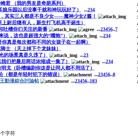
崎君 （我的男友是奇葩系列）
耳娘乐园以后没事干就和神玩玩好了）
...
2
3
4
，其实三人都是不良少女——魔神少女Z酱！
斯上尉后继有人，新生打飞机高手诞生）
绍和吐槽你们关注的新番
...
2
3
4
5
6
..
7
意义上来说，这也是超强大的“嘴炮”）
...
2
3
4
哥你真是每次都和不同的女孩子在一起啊）
骑士 （天上掉下个龙妹妹）
金光的场景真是久违了）
...
2
3
钱了所以我们把最后两话浓缩成一集了）
...
2
3
4
士弗拉明戈（卧槽编剧你这是让同人都不用活了）
讨论（都是年轻时犯下的错误）
...
2
3
4
5
6
..
8
遊戯王動漫綜合討論帖
...
2
3
4
5
6
..
183
个字符