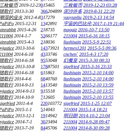
三枚银币
2019-12-23
0
15465
三枚银币
2019-12-23 03:28
踏歌行
2013-3-30
366
204899
泥沙许多
2019-8-31 22:29
潮湿的业火
2012-4-8
3
17279
yaoyunliu
2019-2-13 14:54
PaPiPo
2015-12-31
13
42891
宇宙的巴比伦
2017-1-19 21:44
xinrabbit
2015-4-26
2
18735
magaiz
2016-10-7 13:50
211004
2014-1-7
52
66177
211004
2015-6-16 18:15
xinrabbit
2015-4-3
2
18036
liushisain
2015-5-9 22:51
∞justice
2013-10-6
143
73921
hermes1201
2015-5-5 09:36
211004
2014-6-18
43
33746
cnchen`
2015-4-3 17:20
踏歌行
2014-6-18
95
53048
幻魔皇
2015-3-30 08:33
∞justice
2013-10-8
178
87501
sigefried
2015-3-16 23:33
踏歌行
2014-6-18
6
11863
liushisain
2015-2-10 14:00
踏歌行
2014-4-6
68
40760
liushisain
2015-2-10 14:00
踏歌行
2014-9-13
14
13540
liushisain
2015-2-10 13:59
∞justice
2014-9-13
9
15518
liushisain
2015-2-10 13:57
踏歌行
2014-10-9
7
12605
liushisain
2015-2-10 13:55
sigefried
2011-4-4
220
103772
sigefried
2015-1-25 12:07
PaPiPo
2015-1-1
5
14043
211004
2015-1-4 18:21
∞justice
2013-12-1
19
14942
明日朗
2014-10-2 23:04
∞justice
2014-7-1
30
23494
211004
2014-9-28 09:47
踏歌行
2013-7-19
84
45706
211004
2014-8-30 09:28