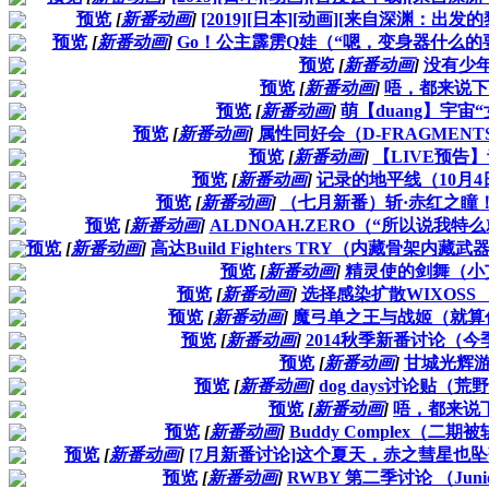
预览
[
新番动画
]
[2019][日本][动画][来自深渊：出发
预览
[
新番动画
]
Go！公主霹雳Q娃（“嗯，变身器什么
预览
[
新番动画
]
没有少
预览
[
新番动画
]
唔，都来说下
预览
[
新番动画
]
萌【duang】宇宙“
预览
[
新番动画
]
属性同好会（D-FRAGMEN
预览
[
新番动画
]
【LIVE预告
预览
[
新番动画
]
记录的地平线（10月
预览
[
新番动画
]
（七月新番）斩·赤红之瞳！—
预览
[
新番动画
]
ALDNOAH.ZERO（“所以说我
预览
[
新番动画
]
高达Build Fighters TRY（内藏骨
预览
[
新番动画
]
精灵使的剑舞（小
预览
[
新番动画
]
选择感染扩散WIXOS
预览
[
新番动画
]
魔弓单之王与战姬（就算
预览
[
新番动画
]
2014秋季新番讨论（
预览
[
新番动画
]
甘城光辉游
预览
[
新番动画
]
dog days讨论贴（
预览
[
新番动画
]
唔，都来说
预览
[
新番动画
]
Buddy Complex（
预览
[
新番动画
]
[7月新番讨论]这个夏天，赤之彗星也
预览
[
新番动画
]
RWBY 第二季讨论 （Ju