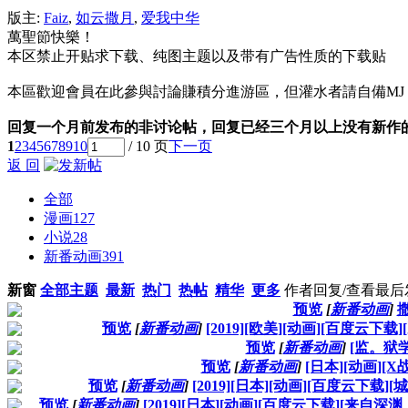
版主:
Faiz
,
如云撒月
,
爱我中华
萬聖節快樂！
本区禁止开贴求下载、纯图主题以及带有广告性质的下载贴
本區歡迎會員在此參與討論賺積分進游區，但灌水者請自備M
回复一个月前发布的非讨论帖，回复已经三个月以上没有新作
1
2
3
4
5
6
7
8
9
10
/ 10 页
下一页
返 回
全部
漫画
127
小说
28
新番动画
391
新窗
全部主题
最新
热门
热帖
精华
更多
作者
回复/查看
最后
预览
[
新番动画
]
预览
[
新番动画
]
[2019][欧美][动画][百度云
预览
[
新番动画
]
[监。狱学
预览
[
新番动画
]
[日本][动画][X
预览
[
新番动画
]
[2019][日本][动画][百度云下载
预览
[
新番动画
]
[2019][日本][动画][百度云下载][来